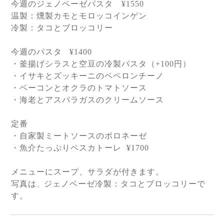
今週のジェノベーゼパスタ
¥1550
温製：燻製カモとモロッコインゲン
冷製：タコとブロッコリー
今週のパスタ
¥1400
・釜揚げシラスと空豆の冷製パスタ（
+100
円）
・イサキとズッキーニのペペロンチーノ
・ベーコンとオクラのトマトソース
・海老とアスパラガスのクリームソース
定番
・自家製ミートソースのボロネーゼ
・魚介たっぷりペスカトーレ
¥1700
メニューにスープ、サラダが付きます。
写真は
ジェノベーゼ冷製：タコとブロッコリーで
、
す。