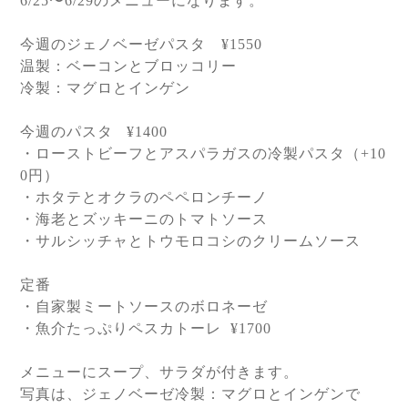
6/25
〜
6/29
のメニューになります。
今週のジェノベーゼパスタ
¥1550
温製：ベーコンとブロッコリー
冷製：マグロとインゲン
今週のパスタ
¥1400
・ローストビーフとアスパラガスの冷製パスタ（
+10
0
円）
・ホタテとオクラのペペロンチーノ
・海老とズッキーニのトマトソース
・サルシッチャとトウモロコシのクリームソース
定番
・自家製ミートソースのボロネーゼ
・魚介たっぷりペスカトーレ
¥1700
メニューにスープ、サラダが付きます。
写真は、
ジェノベーゼ冷製：マグロとインゲンで