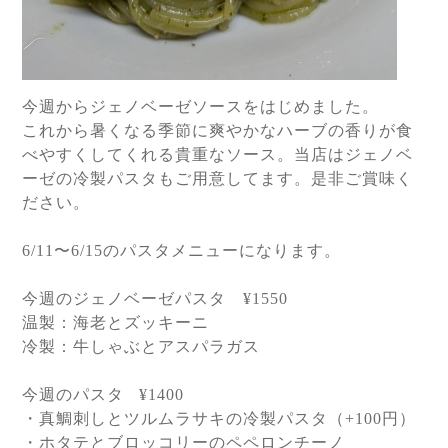
今週からジェノベーゼソースをはじめました。
これから暑くなる季節に爽やかなハーブの香りが食
べやすくしてくれる貴重なソース。当店はジェノベ
ーゼの冷製パスタもご用意してます。是非ご賞味く
ださい。
6/11
〜
6/15
のパスタメニューになります。
今週のジェノベーゼパスタ
¥1550
温製：海老とズッキーニ
冷製：牛しゃぶとアスパラガス
今週のパスタ
¥1400
・真鯛刺しとツルムラサキの冷製パスタ（
+100
円）
・ホタテとブロッコリーのペペロンチーノ