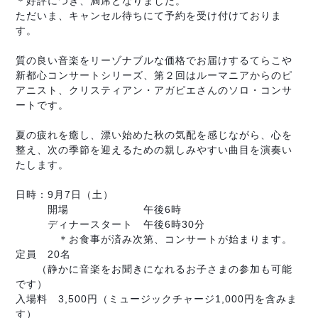
＊好評につき、満席となりました。
ただいま、キャンセル待ちにて予約を受け付けておりま
す。
質の良い音楽をリーゾナブルな価格でお届けするてらこや
新都心コンサートシリーズ、第２回はルーマニアからのピ
アニスト、クリスティアン・アガピエさんのソロ・コンサ
ートです。
夏の疲れを癒し、漂い始めた秋の気配を感じながら、心を
整え、次の季節を迎えるための親しみやすい曲目を演奏い
たします。
9
7
日時：
月
日（土）
6
開場 午後
時
6
30
ディナースタート 午後
時
分
＊お食事が済み次第、コンサートが始まります。
20
定員
名
（静かに音楽をお聞きになれるお子さまの参加も可能
です）
3,500
1,000
入場料
円（ミュージックチャージ
円を含みま
す）