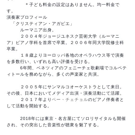
＊子ども料金の設定はありません。均一料金で
す。
演奏家プロフィール
「クリスティアン・アガピエ」
ルーマニア出身。
２００４年ジョージユネスク芸術大学（ルーマニ
ア）
ピアノ学科を首席で卒業。２００６年同大学院修士科
卒業。
１８歳よりヨーロッパ各地のオペラハウス等で演奏
を多数
行い、いずれも高い評価を受ける。
6
年間、ベネツィアの
フェニーチェ歌劇場でコルペテ
ィトールを務めながら、
多くの声楽家と共演。
２００５年にサンマルコオーケストラとして来日。
その後、
日本においてメディア出演・演奏活動にて活躍。
２０１７
年より
ベー・チェチョル
のピアノ伴奏者と
して活動を開始する。
2018
年には東京・名古屋にてソロリサイタルも開催
され、
その突出した音楽性が聴衆を魅了する。