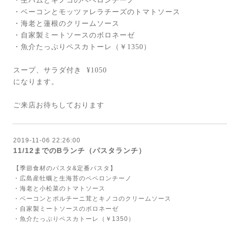
・生ハムとキノコのペペロンチーノ
・ベーコンとモッツァレラチーズのトマトソース
・海老と蓮根のクリームソース
・自家製ミートソースのボロネーゼ
・魚介たっぷりペスカトーレ（￥
1350
）
スープ、サラダ付き
¥1050
になります。
ご来店お待ちしております
2019-11-06 22:26:00
11/12までのBランチ（パスタランチ）
【季節食材のパスタ&定番パスタ】
・広島産牡蠣と生海苔のペペロンチーノ
・海老と小松菜のトマトソース
・ベーコンとポルチーニ茸とキノコのクリームソース
・自家製ミートソースのボロネーゼ
・魚介たっぷりペスカトーレ（￥1350）