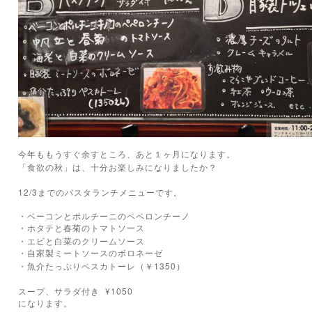
今年ももうすぐ余すところ、あと１ヶ月になります。
「食欲の秋」は、十分お楽しみになりましたか？
12/3までのパスタランチメニューです。
・ベーコンとポルチーニのペペロンチーノ
・ホタテと春菊のトマトソース
・エビと白菜のクリームソース
・自家製ミートソースのボロネーゼ
1350
・魚介たっぷりペスカトーレ（￥
）
¥1050
スープ、サラダ付き
になります。