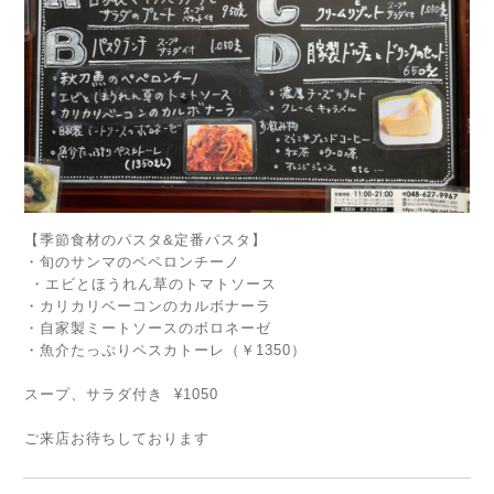
【季節食材のパスタ&定番パスタ】
・旬のサンマのペペロンチーノ
・エビとほうれん草のトマトソース
・カリカリベーコンのカルボナーラ
・自家製ミートソースのボロネーゼ
・魚介たっぷりペスカトーレ（￥1350）
スープ、サラダ付き ¥1050
ご来店お待ちしております