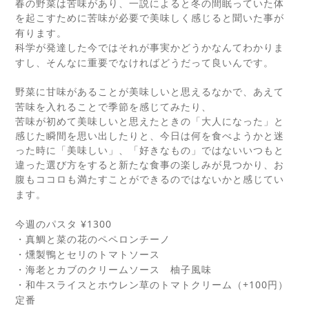
春の野菜は苦味があり、一説によると冬の間眠っていた体
を起こすために苦味が必要で美味しく感じると聞いた事が
有ります。
科学が発達した今ではそれが事実かどうかなんてわかりま
すし、そんなに重要でなければどうだって良いんです。
野菜に甘味があることが美味しいと思えるなかで、あえて
苦味を入れることで季節を感じてみたり、
苦味が初めて美味しいと思えたときの「大人になった」と
感じた瞬間を思い出したりと、今日は何を食べようかと迷
った時に「美味しい」、「好きなもの」ではないいつもと
違った選び方をすると新たな食事の楽しみが見つかり、お
腹もココロも満たすことができるのではないかと感じてい
ます。
¥1300
今週のパスタ
・真鯛と菜の花のペペロンチーノ
・燻製鴨とセリのトマトソース
・海老とカブのクリームソース 柚子風味
+100
・和牛スライスとホウレン草のトマトクリーム（
円）
定番