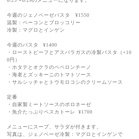
6/25
〜
6/29
のメニューになります。
今週のジェノベーゼパスタ
¥1550
温製：ベーコンとブロッコリー
冷製：マグロとインゲン
今週のパスタ
¥1400
・ローストビーフとアスパラガスの冷製パスタ（
+10
0
円）
・ホタテとオクラのペペロンチーノ
・海老とズッキーニのトマトソース
・サルシッチャとトウモロコシのクリームソース
定番
・自家製ミートソースのボロネーゼ
・魚介たっぷりペスカトーレ
¥1700
メニューにスープ、サラダが付きます。
写真は、
ジェノベーゼ冷製：マグロとインゲンで