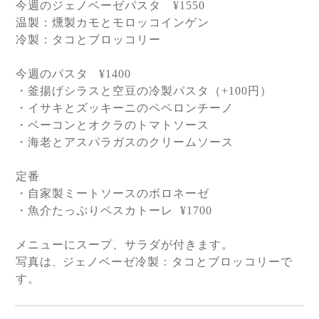
今週のジェノベーゼパスタ
¥1550
温製：燻製カモとモロッコインゲン
冷製：タコとブロッコリー
今週のパスタ
¥1400
・釜揚げシラスと空豆の冷製パスタ（
+100
円）
・イサキとズッキーニのペペロンチーノ
・ベーコンとオクラのトマトソース
・海老とアスパラガスのクリームソース
定番
・自家製ミートソースのボロネーゼ
・魚介たっぷりペスカトーレ
¥1700
メニューにスープ、サラダが付きます。
写真は
ジェノベーゼ冷製：タコとブロッコリーで
、
す。