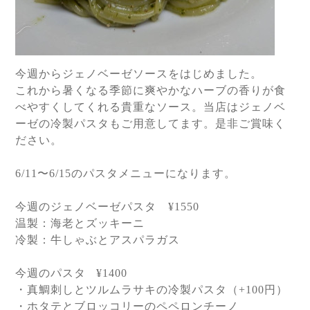
今週からジェノベーゼソースをはじめました。
これから暑くなる季節に爽やかなハーブの香りが食
べやすくしてくれる貴重なソース。当店はジェノベ
ーゼの冷製パスタもご用意してます。是非ご賞味く
ださい。
6/11
〜
6/15
のパスタメニューになります。
今週のジェノベーゼパスタ
¥1550
温製：海老とズッキーニ
冷製：牛しゃぶとアスパラガス
今週のパスタ
¥1400
・真鯛刺しとツルムラサキの冷製パスタ（
+100
円）
・ホタテとブロッコリーのペペロンチーノ