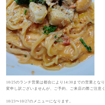
10/25
のランチ営業は都合により
14:30
までの営業となり
変申し訳ございませんが、ご予約、ご来店の際ご注意
10/23
〜
10/27
のメニューになります。