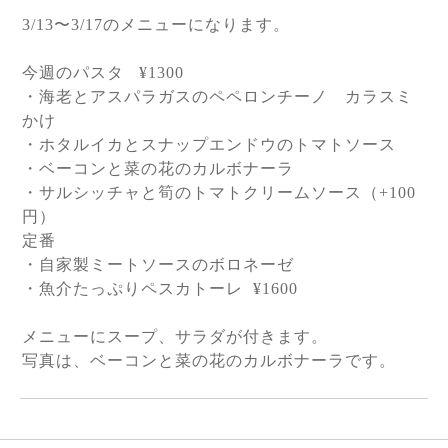
3/13
〜
3/17
のメニューになります。
今週のパスタ
¥1300
・海老とアスパラガスのペペロンチーノ カラスミ
かけ
・ホタルイカとスナップエンドウのトマトソース
・ベーコンと菜の花のカルボナーラ
・サルシッチャと筍のトマトクリームソース（
+100
円）
定番
・自家製ミートソースのボロネーゼ
・魚介たっぷりペスカトーレ
¥1600
メニューにスープ、サラダが付きます。
写真は、
ベーコンと菜の花のカルボナーラです。