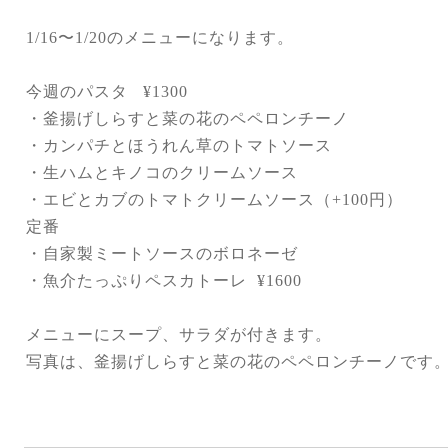
1/16
〜
1/20
のメニューになります。
今週のパスタ
¥1300
・釜揚げしらすと菜の花のペペロンチーノ
・カンパチとほうれん草のトマトソース
・生ハムとキノコのクリームソース
・エビとカブのトマトクリームソース（
+100
円）
定番
・自家製ミートソースのボロネーゼ
・魚介たっぷりペスカトーレ
¥1600
メニューにスープ、サラダが付きます。
写真は、
釜揚げしらすと菜の花のペペロンチーノです