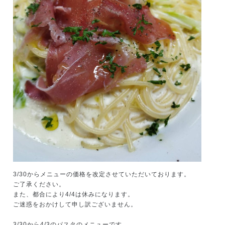
3/30
からメニューの価格を改定させていただいております。
ご了承ください。
また、都合により
4/4
は休みになります。
ご迷惑をおかけして申し訳ございません。
3/30
から
4/3
のパスタのメニューです