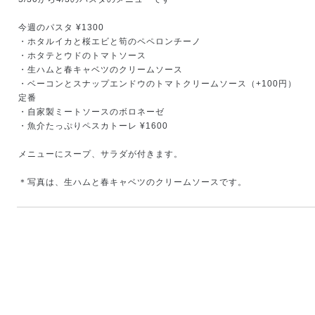
今週のパスタ
¥1300
・ホタルイカと桜エビと筍のペペロンチーノ
・ホタテとウドのトマトソース
・生ハムと春キャベツのクリームソース
・ベーコンとスナップエンドウのトマトクリームソース（
+100
円）
定番
・自家製ミートソースのボロネーゼ
・魚介たっぷりペスカトーレ
¥1600
メニューにスープ、サラダが付きます。
＊写真は、
生ハムと春キャベツのクリームソースです。