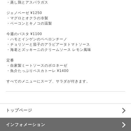
・蒸し鶏とアスパラガス
ジェノベーゼ ¥1250
・マグロとオクラの冷製
・ベーコンとキノコの温製
今週のパスタ ¥1100
・ハモとインゲンのペペロンチーノ
・チョリソーと茄子のアラビアータトマトソース
・海老とズッキーニのクリームソース レモン風味
定番
・自家製ミートソースのボロネーゼ
・魚介たっぷりペスカトーレ ¥1400
すべてのメニューにスープ、サラダが付きます。
トップページ
インフォメーション