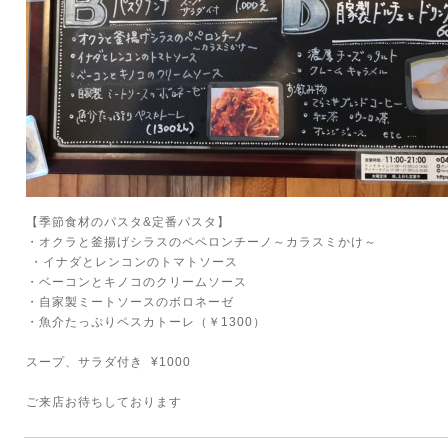
【季節食材のパスタ&定番パスタ】
・オクラと釜揚げシラスのペペロンチーノ～カラスミかけ～
・イナダとレンコンのトマトソース
・ベーコンとキノコのクリームソース
・自家製ミートソースのボロネーゼ
・魚介たっぷりペスカトーレ（￥1300）
スープ、サラダ付き ¥1000
ご来店お待ちしております